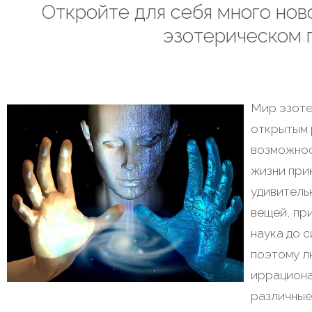
Откройте для себя много нов
эзотерическом 
Мир эзоте
открытым 
возможнос
жизни при
удивитель
вещей, пр
наука до с
поэтому л
иррациона
различные